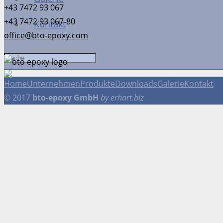
+43 7472 93 067
+43 7472 93 067-80
Kontakt
office@bto-epoxy.com
Home
Unternehmen
Produkte
Downloads
Galerie
Kontakt
© 2017
bto-epoxy GmbH
by erhart.biz